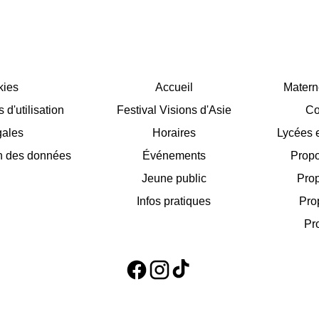
kies
Accueil
Matern
d'utilisation
Festival Visions d'Asie
Co
gales
Horaires
Lycées e
on des données
Événements
Propo
Jeune public
Prop
Infos pratiques
Pro
Pr